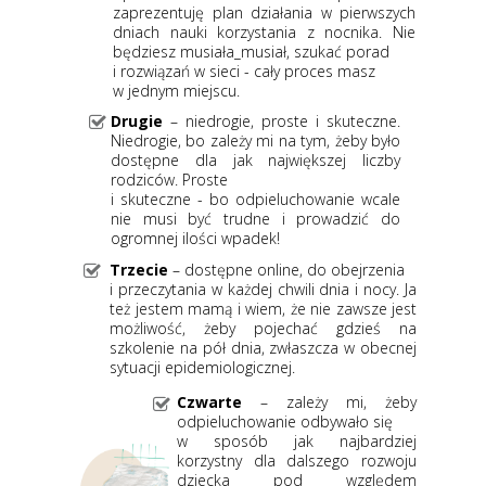
zaprezentuję plan działania
w pierwszych
dniach nauki korzystania
z nocnika. Nie
będziesz musiała_musiał, szukać porad
i rozwiązań w sieci - cały proces masz
w jednym miejscu.
Drugie
– niedrogie, proste i skuteczne.
Niedrogie, bo zależy mi na tym, żeby było
dostępne dla jak największej liczby
rodziców. Proste
i skuteczne - bo odpieluchowanie wcale
nie musi być trudne i prowadzić do
ogromnej ilości wpadek!
Trzecie
– dostępne online, do obejrzenia
i przeczytania w każdej chwili dnia i nocy. Ja
też jestem mamą
i wiem, że nie zawsze jest
możliwość, żeby pojechać gdzieś na
szkolenie na pół dnia, zwłaszcza w obecnej
sytuacji epidemiologicznej.
Czwarte
– zależy mi, żeby
odpieluchowanie odbywało się
w sposób jak najbardziej
korzystny dla dalszego rozwoju
dziecka pod względem