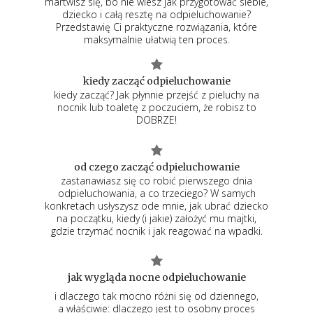
martwisz się, bo nie wiesz jak przygotować siebie,
dziecko i całą resztę na odpieluchowanie?
Przedstawię Ci praktyczne rozwiązania, które
maksymalnie ułatwią ten proces.
kiedy zacząć odpieluchowanie
kiedy zacząć? Jak płynnie przejść z pieluchy na
nocnik lub toaletę z poczuciem, że robisz to
DOBRZE!
od czego zacząć odpieluchowanie
zastanawiasz się co robić pierwszego dnia
odpieluchowania, a co trzeciego? W samych
konkretach usłyszysz ode mnie, jak ubrać dziecko
na początku, kiedy (i jakie) założyć mu majtki,
gdzie trzymać nocnik i jak reagować na wpadki.
jak wygląda nocne odpieluchowanie
i dlaczego tak mocno różni się od dziennego,
a właściwie: dlaczego jest to osobny proces