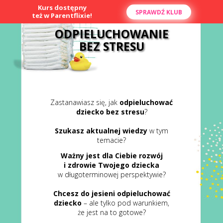
Kurs dostępny
SPRAWDŹ KLUB
KURS ONLINE
też w Parentflixie!
ODPIELUCHOWANIE
BEZ STRESU
Zastanawiasz się, jak
odpieluchować
dziecko bez stresu
?
Szukasz aktualnej wiedzy
w tym
temacie?
Ważny jest dla Ciebie rozwój
i zdrowie Twojego dziecka
w długoterminowej perspektywie?
Chcesz do jesieni odpieluchować
dziecko
– ale tylko pod warunkiem,
że jest na to gotowe?